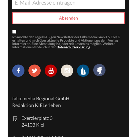
Ich möchte den regelmäßigen Newsletter der falkemedia GmbH & Co KG
erhalten und mich über aktuelle Produkte und Aktionen aus dem Verlag
informieren. Eine Abmeldung ist jederzeit kostenlos möglich. Weitere
Informationen finde ich in der
Datenschutzerklärung
.
falkemedia Regional GmbH
Redaktion KIELerleben
Exerzierplatz 3
24103 Kiel