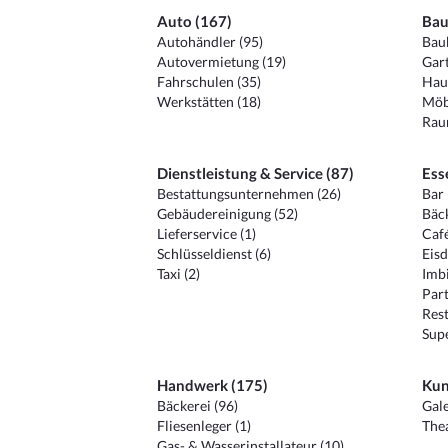
Auto (167)
Bau
Autohändler (95)
Baub
Autovermietung (19)
Gart
Fahrschulen (35)
Hau
Werkstätten (18)
Möb
Raum
Dienstleistung & Service (87)
Ess
Bestattungsunternehmen (26)
Bar 
Gebäudereinigung (52)
Bäck
Lieferservice (1)
Café
Schlüsseldienst (6)
Eisd
Taxi (2)
Imbi
Part
Rest
Sup
Handwerk (175)
Kun
Bäckerei (96)
Gale
Fliesenleger (1)
Thea
Gas- & Wasserinstallateur (10)