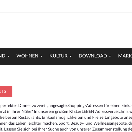
ND
WOHNEN
KULTUR
DOWNLOAD
MARK
NIS
 perfektes Dinner zu zweit, angesagte Shopping-Adressen für einen Eink
Arzt in Ihrer Nähe? In unserem großen KIELerLEBEN Adressverzeichnis we
r die besten Restaurants, Einkaufsmöglichkeiten und Freizeitangebote un
hnen das Leben leichter machen, Sport, Beauty- und Wellnessangebote, 
. Lassen Sie sich bei Ihrer Suche auch von unserer Zusammenstellung der