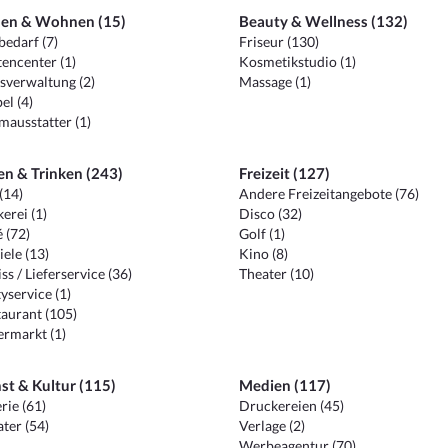
en & Wohnen (15)
Beauty & Wellness (132)
edarf (7)
Friseur (130)
encenter (1)
Kosmetikstudio (1)
sverwaltung (2)
Massage (1)
el (4)
ausstatter (1)
en & Trinken (243)
Freizeit (127)
(14)
Andere Freizeitangebote (76)
erei (1)
Disco (32)
 (72)
Golf (1)
iele (13)
Kino (8)
ss / Lieferservice (36)
Theater (10)
yservice (1)
aurant (105)
ermarkt (1)
st & Kultur (115)
Medien (117)
rie (61)
Druckereien (45)
ter (54)
Verlage (2)
Werbeagentur (70)