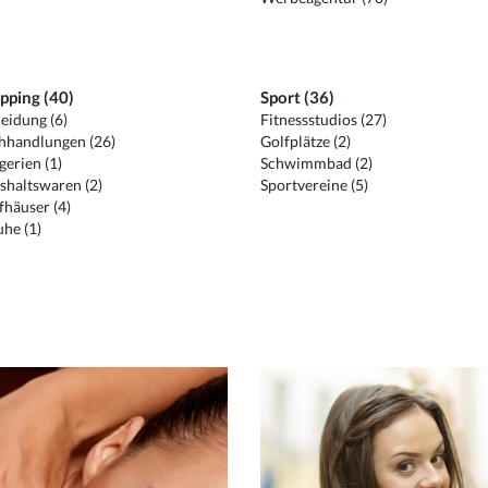
pping (40)
Sport (36)
eidung (6)
Fitnessstudios (27)
hhandlungen (26)
Golfplätze (2)
erien (1)
Schwimmbad (2)
shaltswaren (2)
Sportvereine (5)
häuser (4)
he (1)