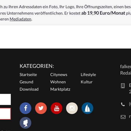
 zu Ihren Adressdaten ein Foto, Ihr Logo, Ihre Öffnungszeiten, einen bes
ab 19,90 Euro/Monat
res Unternehmens veröffentlichen. Er kostet
plu
nseren
Mediadaten
.
KATEGORIEN:
falk
Reda
Startseite
Citynews
Lifestyle
Gesund
Wohnen
Kultur
E
Download
Marktplatz
r