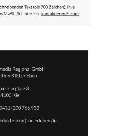
chreibenden Text (bis 700 Zeichen), Ihre
s MwSt. Bei Interesse
kontaktieren Sie uns
emedia Regional GmbH
ktion KIELerleben
xerzierplatz 3
24103 Kiel
(0431) 200 766 933
edaktion (at) kielerleben.de