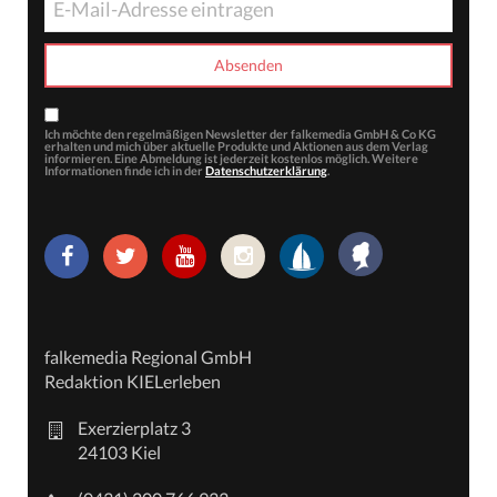
Ich möchte den regelmäßigen Newsletter der falkemedia GmbH & Co KG
erhalten und mich über aktuelle Produkte und Aktionen aus dem Verlag
informieren. Eine Abmeldung ist jederzeit kostenlos möglich. Weitere
Informationen finde ich in der
Datenschutzerklärung
.
falkemedia Regional GmbH
Redaktion KIELerleben
Exerzierplatz 3
24103 Kiel