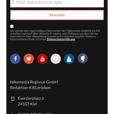
Ich möchte den regelmäßigen Newsletter der falkemedia GmbH & Co KG
erhalten und mich über aktuelle Produkte und Aktionen aus dem Verlag
informieren. Eine Abmeldung ist jederzeit kostenlos möglich. Weitere
Informationen finde ich in der
Datenschutzerklärung
.
falkemedia Regional GmbH
Redaktion KIELerleben
Exerzierplatz 3
24103 Kiel