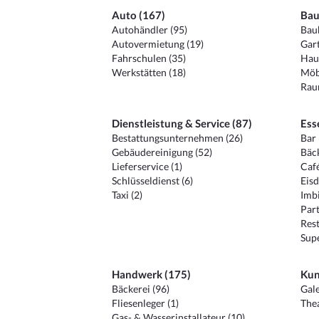
Auto (167)
Bau
Autohändler (95)
Baub
Autovermietung (19)
Gart
Fahrschulen (35)
Hau
Werkstätten (18)
Möb
Raum
Dienstleistung & Service (87)
Ess
Bestattungsunternehmen (26)
Bar 
Gebäudereinigung (52)
Bäck
Lieferservice (1)
Café
Schlüsseldienst (6)
Eisd
Taxi (2)
Imbi
Part
Rest
Sup
Handwerk (175)
Kun
Bäckerei (96)
Gale
Fliesenleger (1)
Thea
Gas- & Wasserinstallateur (10)