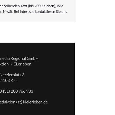
chreibenden Text (bis 700 Zeichen), Ihre
s MwSt. Bei Interesse
kontaktieren Sie uns
emedia Regional GmbH
ktion KIELerleben
xerzierplatz 3
24103 Kiel
(0431) 200 766 933
edaktion (at) kielerleben.de