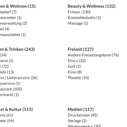
en & Wohnen (15)
Beauty & Wellness (132)
edarf (7)
Friseur (130)
encenter (1)
Kosmetikstudio (1)
sverwaltung (2)
Massage (1)
el (4)
ausstatter (1)
en & Trinken (243)
Freizeit (127)
(14)
Andere Freizeitangebote (76)
erei (1)
Disco (32)
 (72)
Golf (1)
iele (13)
Kino (8)
ss / Lieferservice (36)
Theater (10)
yservice (1)
aurant (105)
ermarkt (1)
st & Kultur (115)
Medien (117)
rie (61)
Druckereien (45)
ter (54)
Verlage (2)
Werbeagentur (70)