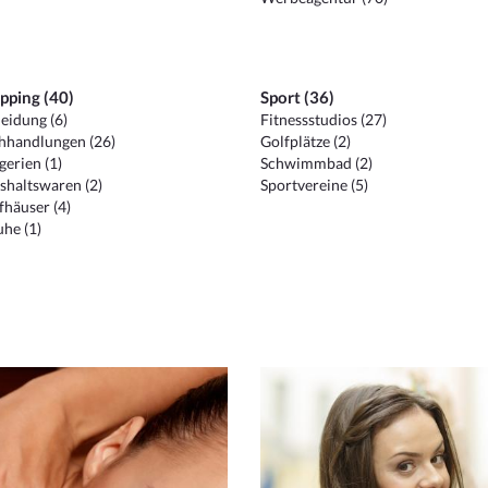
pping (40)
Sport (36)
eidung (6)
Fitnessstudios (27)
hhandlungen (26)
Golfplätze (2)
erien (1)
Schwimmbad (2)
shaltswaren (2)
Sportvereine (5)
häuser (4)
he (1)