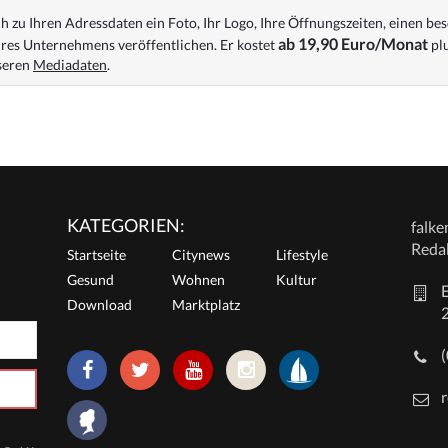
 zu Ihren Adressdaten ein Foto, Ihr Logo, Ihre Öffnungszeiten, einen bes
ab 19,90 Euro/Monat
res Unternehmens veröffentlichen. Er kostet
plu
nseren
Mediadaten
.
KATEGORIEN:
falk
Reda
Startseite
Citynews
Lifestyle
Gesund
Wohnen
Kultur
E
Download
Marktplatz
r