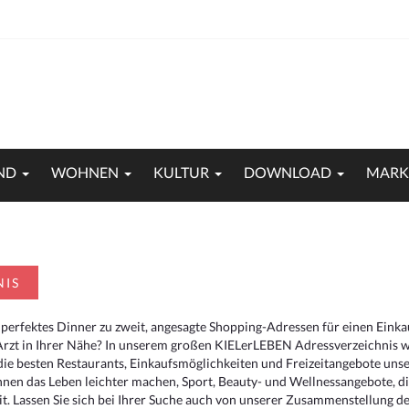
ND
WOHNEN
KULTUR
DOWNLOAD
MARK
NIS
 perfektes Dinner zu zweit, angesagte Shopping-Adressen für einen Eink
Arzt in Ihrer Nähe? In unserem großen KIELerLEBEN Adressverzeichnis we
r die besten Restaurants, Einkaufsmöglichkeiten und Freizeitangebote un
hnen das Leben leichter machen, Sport, Beauty- und Wellnessangebote, 
. Lassen Sie sich bei Ihrer Suche auch von unserer Zusammenstellung der