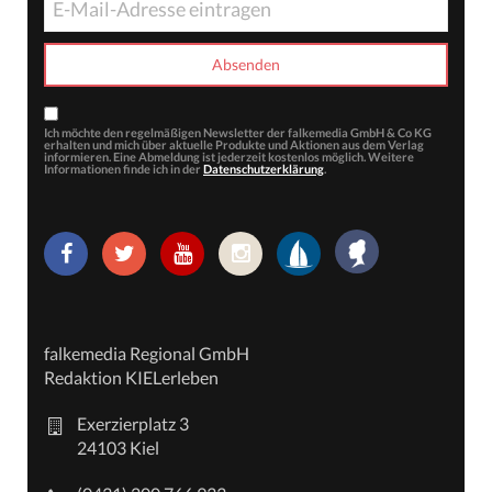
Ich möchte den regelmäßigen Newsletter der falkemedia GmbH & Co KG
erhalten und mich über aktuelle Produkte und Aktionen aus dem Verlag
informieren. Eine Abmeldung ist jederzeit kostenlos möglich. Weitere
Informationen finde ich in der
Datenschutzerklärung
.
falkemedia Regional GmbH
Redaktion KIELerleben
Exerzierplatz 3
24103 Kiel