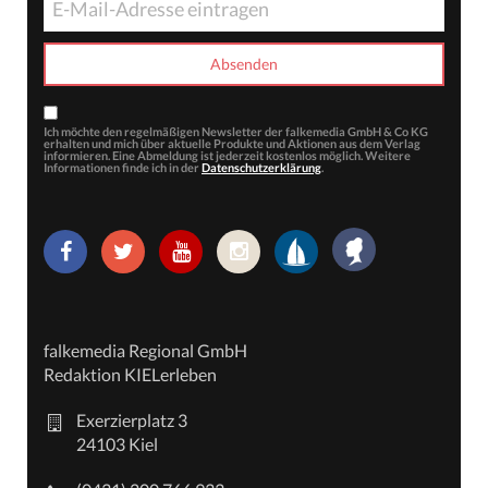
Ich möchte den regelmäßigen Newsletter der falkemedia GmbH & Co KG
erhalten und mich über aktuelle Produkte und Aktionen aus dem Verlag
informieren. Eine Abmeldung ist jederzeit kostenlos möglich. Weitere
Informationen finde ich in der
Datenschutzerklärung
.
falkemedia Regional GmbH
Redaktion KIELerleben
Exerzierplatz 3
24103 Kiel