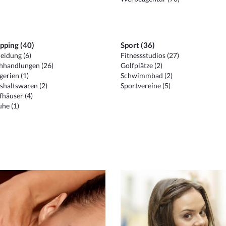
pping (40)
Sport (36)
eidung (6)
Fitnessstudios (27)
hhandlungen (26)
Golfplätze (2)
erien (1)
Schwimmbad (2)
shaltswaren (2)
Sportvereine (5)
häuser (4)
he (1)