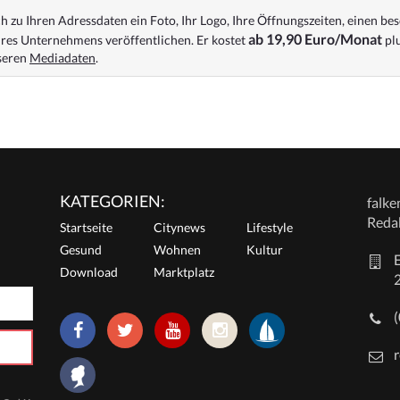
 zu Ihren Adressdaten ein Foto, Ihr Logo, Ihre Öffnungszeiten, einen bes
ab 19,90 Euro/Monat
res Unternehmens veröffentlichen. Er kostet
plu
nseren
Mediadaten
.
KATEGORIEN:
falk
Reda
Startseite
Citynews
Lifestyle
Gesund
Wohnen
Kultur
E
Download
Marktplatz
r