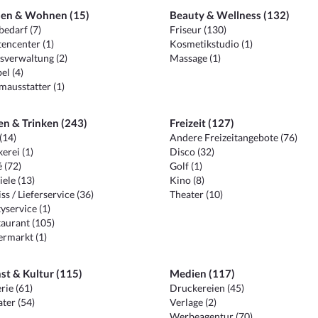
en & Wohnen (15)
Beauty & Wellness (132)
edarf (7)
Friseur (130)
encenter (1)
Kosmetikstudio (1)
sverwaltung (2)
Massage (1)
el (4)
ausstatter (1)
en & Trinken (243)
Freizeit (127)
(14)
Andere Freizeitangebote (76)
erei (1)
Disco (32)
 (72)
Golf (1)
iele (13)
Kino (8)
ss / Lieferservice (36)
Theater (10)
yservice (1)
aurant (105)
ermarkt (1)
st & Kultur (115)
Medien (117)
rie (61)
Druckereien (45)
ter (54)
Verlage (2)
Werbeagentur (70)