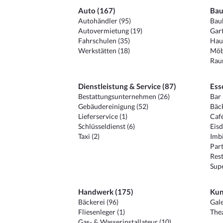
Auto (167)
Bau
Autohändler (95)
Baub
Autovermietung (19)
Gart
Fahrschulen (35)
Hau
Werkstätten (18)
Möb
Raum
Dienstleistung & Service (87)
Ess
Bestattungsunternehmen (26)
Bar 
Gebäudereinigung (52)
Bäck
Lieferservice (1)
Café
Schlüsseldienst (6)
Eisd
Taxi (2)
Imbi
Part
Rest
Sup
Handwerk (175)
Kun
Bäckerei (96)
Gale
Fliesenleger (1)
Thea
Gas- & Wasserinstallateur (10)