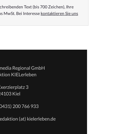
chreibenden Text (bis 700 Zeichen), Ihre
s MwSt. Bei Interesse
kontaktieren Sie uns
emedia Regional GmbH
ktion KIELerleben
xerzierplatz 3
24103 Kiel
(0431) 200 766 933
edaktion (at) kielerleben.de