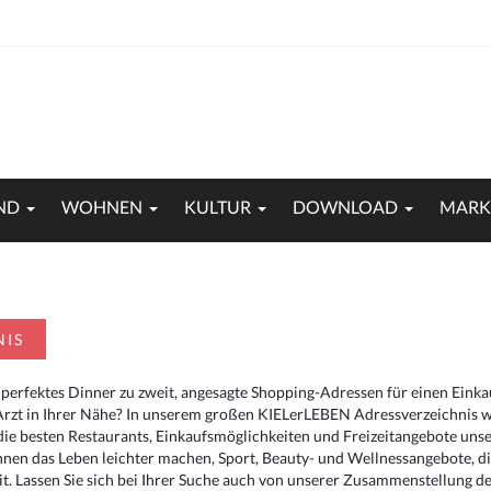
ND
WOHNEN
KULTUR
DOWNLOAD
MARK
NIS
 perfektes Dinner zu zweit, angesagte Shopping-Adressen für einen Eink
Arzt in Ihrer Nähe? In unserem großen KIELerLEBEN Adressverzeichnis we
r die besten Restaurants, Einkaufsmöglichkeiten und Freizeitangebote un
hnen das Leben leichter machen, Sport, Beauty- und Wellnessangebote, 
. Lassen Sie sich bei Ihrer Suche auch von unserer Zusammenstellung der