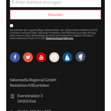
Ich möchte den regelmäßigen Newsletter der falkemedia GmbH & Co KG
erhalten und mich über aktuelle Produkte und Aktionen aus dem Verlag
informieren. Eine Abmeldung ist jederzeit kostenlos möglich. Weitere
Informationen finde ich in der
Datenschutzerklärung
.
falkemedia Regional GmbH
Redaktion KIELerleben
Exerzierplatz 3
24103 Kiel