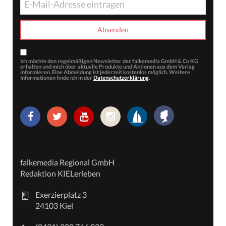
Ich möchte den regelmäßigen Newsletter der falkemedia GmbH & Co KG
erhalten und mich über aktuelle Produkte und Aktionen aus dem Verlag
informieren. Eine Abmeldung ist jederzeit kostenlos möglich. Weitere
Informationen finde ich in der
Datenschutzerklärung
.
falkemedia Regional GmbH
Redaktion KIELerleben
Exerzierplatz 3
24103 Kiel