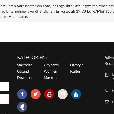
 zu Ihren Adressdaten ein Foto, Ihr Logo, Ihre Öffnungszeiten, einen bes
ab 19,90 Euro/Monat
res Unternehmens veröffentlichen. Er kostet
plu
nseren
Mediadaten
.
KATEGORIEN:
falk
Reda
Startseite
Citynews
Lifestyle
Gesund
Wohnen
Kultur
E
Download
Marktplatz
r