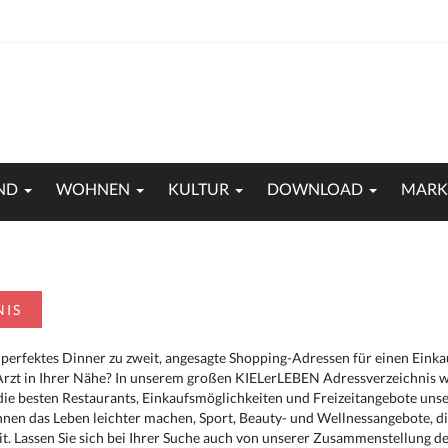
ND
WOHNEN
KULTUR
DOWNLOAD
MARK
NIS
 perfektes Dinner zu zweit, angesagte Shopping-Adressen für einen Eink
Arzt in Ihrer Nähe? In unserem großen KIELerLEBEN Adressverzeichnis we
r die besten Restaurants, Einkaufsmöglichkeiten und Freizeitangebote un
hnen das Leben leichter machen, Sport, Beauty- und Wellnessangebote, 
. Lassen Sie sich bei Ihrer Suche auch von unserer Zusammenstellung der