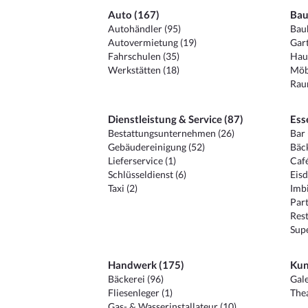
Auto (167)
Bau
Autohändler (95)
Baub
Autovermietung (19)
Gart
Fahrschulen (35)
Hau
Werkstätten (18)
Möb
Raum
Dienstleistung & Service (87)
Ess
Bestattungsunternehmen (26)
Bar 
Gebäudereinigung (52)
Bäck
Lieferservice (1)
Café
Schlüsseldienst (6)
Eisd
Taxi (2)
Imbi
Part
Rest
Sup
Handwerk (175)
Kun
Bäckerei (96)
Gale
Fliesenleger (1)
Thea
Gas- & Wasserinstallateur (10)