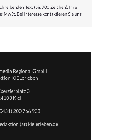
chreibenden Text (bis 700 Zeichen), Ihre
s MwSt. Bei Interesse
kontaktieren Sie uns
emedia Regional GmbH
ktion KIELerleben
xerzierplatz 3
24103 Kiel
(0431) 200 766 933
edaktion (at) kielerleben.de