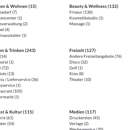
en & Wohnen (15)
Beauty & Wellness (132)
edarf (7)
Friseur (130)
encenter (1)
Kosmetikstudio (1)
sverwaltung (2)
Massage (1)
el (4)
ausstatter (1)
en & Trinken (243)
Freizeit (127)
(14)
Andere Freizeitangebote (76)
erei (1)
Disco (32)
 (72)
Golf (1)
iele (13)
Kino (8)
ss / Lieferservice (36)
Theater (10)
yservice (1)
aurant (105)
ermarkt (1)
st & Kultur (115)
Medien (117)
rie (61)
Druckereien (45)
ter (54)
Verlage (2)
Werbeagentur (70)