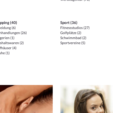
pping (40)
Sport (36)
eidung (6)
Fitnessstudios (27)
hhandlungen (26)
Golfplätze (2)
erien (1)
Schwimmbad (2)
shaltswaren (2)
Sportvereine (5)
häuser (4)
he (1)