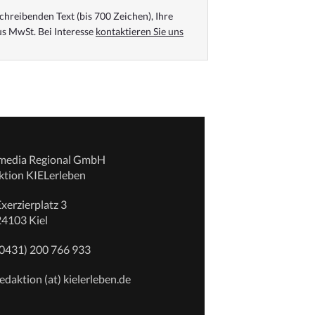
chreibenden Text (bis 700 Zeichen), Ihre
s MwSt. Bei Interesse
kontaktieren Sie uns
emedia Regional GmbH
ktion KIELerleben
xerzierplatz 3
24103 Kiel
(0431) 200 766 933
edaktion (at) kielerleben.de