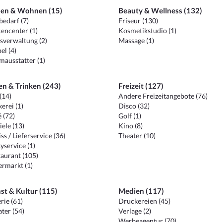
en & Wohnen (15)
Beauty & Wellness (132)
edarf (7)
Friseur (130)
encenter (1)
Kosmetikstudio (1)
sverwaltung (2)
Massage (1)
el (4)
ausstatter (1)
en & Trinken (243)
Freizeit (127)
(14)
Andere Freizeitangebote (76)
erei (1)
Disco (32)
 (72)
Golf (1)
iele (13)
Kino (8)
ss / Lieferservice (36)
Theater (10)
yservice (1)
aurant (105)
ermarkt (1)
st & Kultur (115)
Medien (117)
rie (61)
Druckereien (45)
ter (54)
Verlage (2)
Werbeagentur (70)