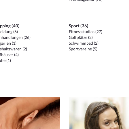
pping (40)
Sport (36)
eidung (6)
Fitnessstudios (27)
hhandlungen (26)
Golfplätze (2)
erien (1)
Schwimmbad (2)
shaltswaren (2)
Sportvereine (5)
häuser (4)
he (1)