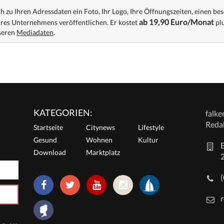
 zu Ihren Adressdaten ein Foto, Ihr Logo, Ihre Öffnungszeiten, einen bes
ab 19,90 Euro/Monat
res Unternehmens veröffentlichen. Er kostet
plu
nseren
Mediadaten
.
KATEGORIEN:
falk
Reda
Startseite
Citynews
Lifestyle
Gesund
Wohnen
Kultur
E
Download
Marktplatz
r