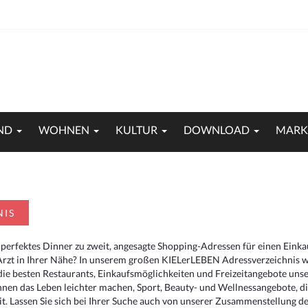
ND
WOHNEN
KULTUR
DOWNLOAD
MARK
NIS
 perfektes Dinner zu zweit, angesagte Shopping-Adressen für einen Eink
Arzt in Ihrer Nähe? In unserem großen KIELerLEBEN Adressverzeichnis we
r die besten Restaurants, Einkaufsmöglichkeiten und Freizeitangebote un
hnen das Leben leichter machen, Sport, Beauty- und Wellnessangebote, 
. Lassen Sie sich bei Ihrer Suche auch von unserer Zusammenstellung der