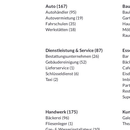
Auto (167)
Bau
Autohändler (95)
Baub
Autovermietung (19)
Gart
Fahrschulen (35)
Hau
Werkstätten (18)
Möb
Raum
Dienstleistung & Service (87)
Ess
Bestattungsunternehmen (26)
Bar 
Gebäudereinigung (52)
Bäck
Lieferservice (1)
Café
Schlüsseldienst (6)
Eisd
Taxi (2)
Imbi
Part
Rest
Sup
Handwerk (175)
Kun
Bäckerei (96)
Gale
Fliesenleger (1)
Thea
Gas- & Wasserinstallateur (10)