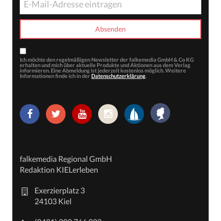
Ich möchte den regelmäßigen Newsletter der falkemedia GmbH & Co KG
erhalten und mich über aktuelle Produkte und Aktionen aus dem Verlag
informieren. Eine Abmeldung ist jederzeit kostenlos möglich. Weitere
Informationen finde ich in der
Datenschutzerklärung
.
falkemedia Regional GmbH
Redaktion KIELerleben
Exerzierplatz 3
24103 Kiel