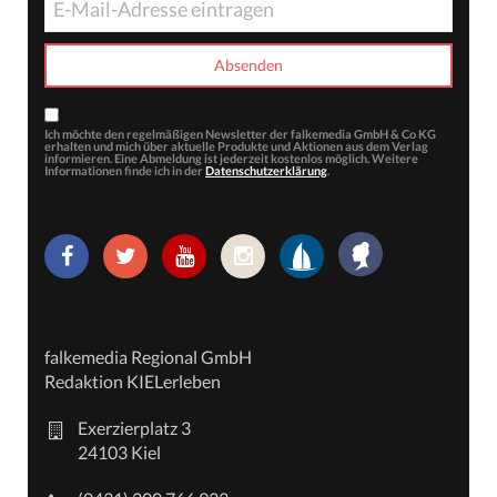
Ich möchte den regelmäßigen Newsletter der falkemedia GmbH & Co KG
erhalten und mich über aktuelle Produkte und Aktionen aus dem Verlag
informieren. Eine Abmeldung ist jederzeit kostenlos möglich. Weitere
Informationen finde ich in der
Datenschutzerklärung
.
falkemedia Regional GmbH
Redaktion KIELerleben
Exerzierplatz 3
24103 Kiel