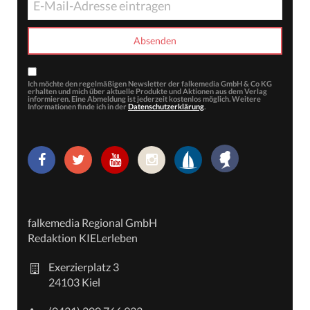
Ich möchte den regelmäßigen Newsletter der falkemedia GmbH & Co KG
erhalten und mich über aktuelle Produkte und Aktionen aus dem Verlag
informieren. Eine Abmeldung ist jederzeit kostenlos möglich. Weitere
Informationen finde ich in der
Datenschutzerklärung
.
falkemedia Regional GmbH
Redaktion KIELerleben
Exerzierplatz 3
24103 Kiel