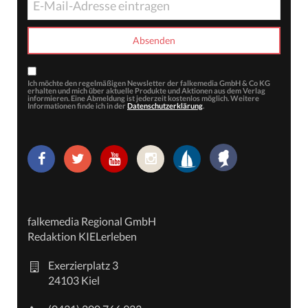
Ich möchte den regelmäßigen Newsletter der falkemedia GmbH & Co KG
erhalten und mich über aktuelle Produkte und Aktionen aus dem Verlag
informieren. Eine Abmeldung ist jederzeit kostenlos möglich. Weitere
Informationen finde ich in der
Datenschutzerklärung
.
falkemedia Regional GmbH
Redaktion KIELerleben
Exerzierplatz 3
24103 Kiel