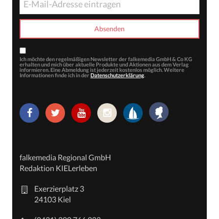
Ich möchte den regelmäßigen Newsletter der falkemedia GmbH & Co KG
erhalten und mich über aktuelle Produkte und Aktionen aus dem Verlag
informieren. Eine Abmeldung ist jederzeit kostenlos möglich. Weitere
Informationen finde ich in der
Datenschutzerklärung
.
falkemedia Regional GmbH
Redaktion KIELerleben
Exerzierplatz 3
24103 Kiel