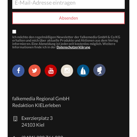
Ich möchte den regelmäßigen Newsletter der falkemedia GmbH & Co KG
erhalten und mich über aktuelle Produkte und Aktionen aus dem Verlag
informieren. Eine Abmeldung ist jederzeit kostenlos möglich. Weitere
Informationen finde ich in der
Datenschutzerklärung
.
falkemedia Regional GmbH
Redaktion KIELerleben
Exerzierplatz 3
24103 Kiel