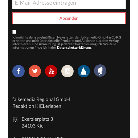
Ich möchte den regelmäßigen Newsletter der falkemedia GmbH & Co KG
erhalten und mich über aktuelle Produkte und Aktionen aus dem Verlag
informieren. Eine Abmeldung ist jederzeit kostenlos möglich. Weitere
Informationen finde ich in der
Datenschutzerklärung
.
falkemedia Regional GmbH
Redaktion KIELerleben
Exerzierplatz 3
24103 Kiel