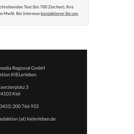
chreibenden Text (bis 700 Zeichen), Ihre
s MwSt. Bei Interesse
kontaktieren Sie uns
emedia Regional GmbH
ktion KIELerleben
xerzierplatz 3
24103 Kiel
(0431) 200 766 933
edaktion (at) kielerleben.de