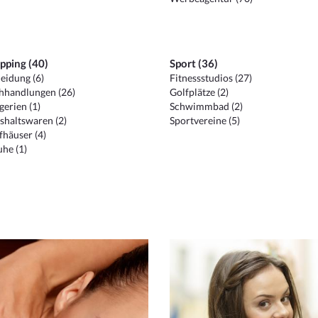
pping (40)
Sport (36)
eidung (6)
Fitnessstudios (27)
hhandlungen (26)
Golfplätze (2)
erien (1)
Schwimmbad (2)
shaltswaren (2)
Sportvereine (5)
häuser (4)
he (1)