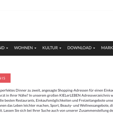
ND
WOHNEN
KULTUR
DOWNLOAD
MARK
NIS
 perfektes Dinner zu zweit, angesagte Shopping-Adressen für einen Eink
Arzt in Ihrer Nähe? In unserem großen KIELerLEBEN Adressverzeichnis we
r die besten Restaurants, Einkaufsmöglichkeiten und Freizeitangebote un
hnen das Leben leichter machen, Sport, Beauty- und Wellnessangebote, 
. Lassen Sie sich bei Ihrer Suche auch von unserer Zusammenstellung der