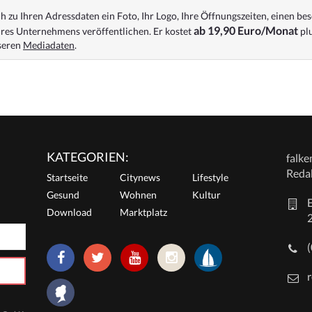
 zu Ihren Adressdaten ein Foto, Ihr Logo, Ihre Öffnungszeiten, einen bes
ab 19,90 Euro/Monat
res Unternehmens veröffentlichen. Er kostet
plu
nseren
Mediadaten
.
KATEGORIEN:
falk
Reda
Startseite
Citynews
Lifestyle
Gesund
Wohnen
Kultur
E
Download
Marktplatz
r