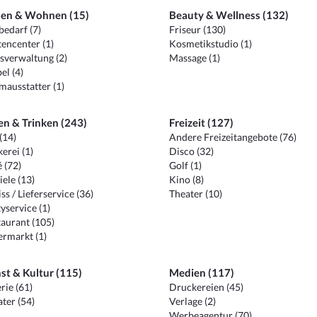
en & Wohnen (15)
Beauty & Wellness (132)
edarf (7)
Friseur (130)
encenter (1)
Kosmetikstudio (1)
sverwaltung (2)
Massage (1)
el (4)
ausstatter (1)
en & Trinken (243)
Freizeit (127)
(14)
Andere Freizeitangebote (76)
erei (1)
Disco (32)
 (72)
Golf (1)
iele (13)
Kino (8)
ss / Lieferservice (36)
Theater (10)
yservice (1)
aurant (105)
ermarkt (1)
st & Kultur (115)
Medien (117)
rie (61)
Druckereien (45)
ter (54)
Verlage (2)
Werbeagentur (70)