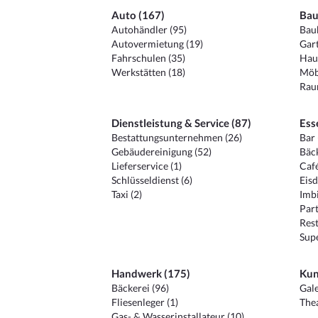
Auto (167)
Bau
Autohändler (95)
Baub
Autovermietung (19)
Gart
Fahrschulen (35)
Hau
Werkstätten (18)
Möb
Raum
Dienstleistung & Service (87)
Ess
Bestattungsunternehmen (26)
Bar 
Gebäudereinigung (52)
Bäck
Lieferservice (1)
Café
Schlüsseldienst (6)
Eisd
Taxi (2)
Imbi
Part
Rest
Sup
Handwerk (175)
Kun
Bäckerei (96)
Gale
Fliesenleger (1)
Thea
Gas- & Wasserinstallateur (10)