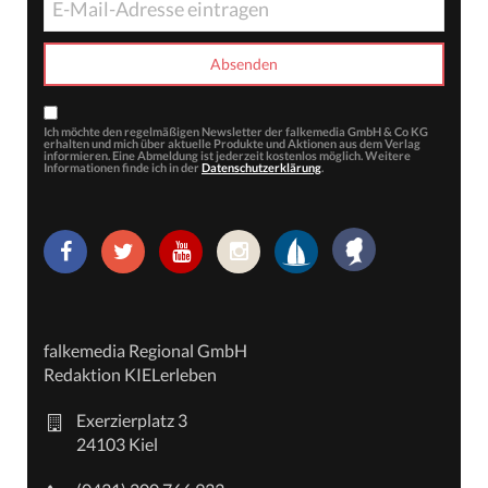
Ich möchte den regelmäßigen Newsletter der falkemedia GmbH & Co KG
erhalten und mich über aktuelle Produkte und Aktionen aus dem Verlag
informieren. Eine Abmeldung ist jederzeit kostenlos möglich. Weitere
Informationen finde ich in der
Datenschutzerklärung
.
falkemedia Regional GmbH
Redaktion KIELerleben
Exerzierplatz 3
24103 Kiel