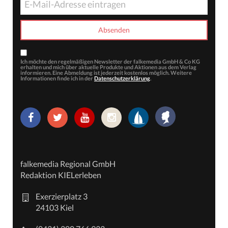
Ich möchte den regelmäßigen Newsletter der falkemedia GmbH & Co KG
erhalten und mich über aktuelle Produkte und Aktionen aus dem Verlag
informieren. Eine Abmeldung ist jederzeit kostenlos möglich. Weitere
Informationen finde ich in der
Datenschutzerklärung
.
falkemedia Regional GmbH
Redaktion KIELerleben
Exerzierplatz 3
24103 Kiel