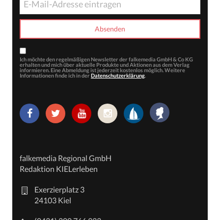
Ich möchte den regelmäßigen Newsletter der falkemedia GmbH & Co KG
erhalten und mich über aktuelle Produkte und Aktionen aus dem Verlag
informieren. Eine Abmeldung ist jederzeit kostenlos möglich. Weitere
Informationen finde ich in der
Datenschutzerklärung
.
falkemedia Regional GmbH
Redaktion KIELerleben
Exerzierplatz 3
24103 Kiel