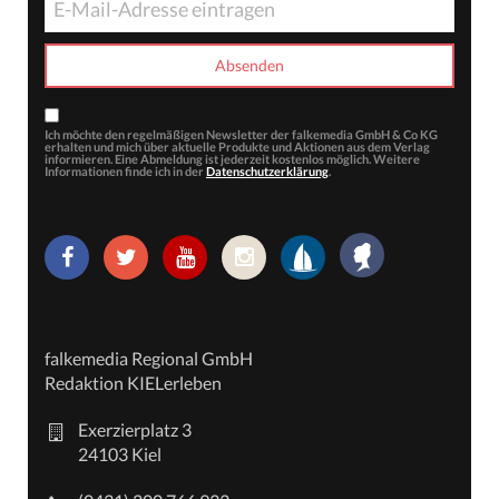
Ich möchte den regelmäßigen Newsletter der falkemedia GmbH & Co KG
erhalten und mich über aktuelle Produkte und Aktionen aus dem Verlag
informieren. Eine Abmeldung ist jederzeit kostenlos möglich. Weitere
Informationen finde ich in der
Datenschutzerklärung
.
falkemedia Regional GmbH
Redaktion KIELerleben
Exerzierplatz 3
24103 Kiel