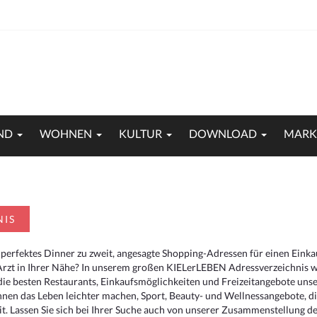
ND
WOHNEN
KULTUR
DOWNLOAD
MARK
NIS
 perfektes Dinner zu zweit, angesagte Shopping-Adressen für einen Eink
Arzt in Ihrer Nähe? In unserem großen KIELerLEBEN Adressverzeichnis we
r die besten Restaurants, Einkaufsmöglichkeiten und Freizeitangebote un
hnen das Leben leichter machen, Sport, Beauty- und Wellnessangebote, 
. Lassen Sie sich bei Ihrer Suche auch von unserer Zusammenstellung der