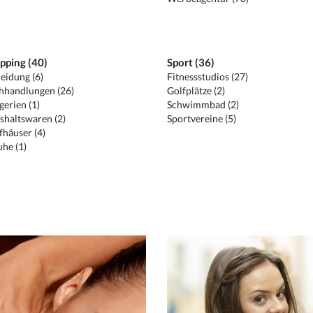
pping (40)
Sport (36)
eidung (6)
Fitnessstudios (27)
hhandlungen (26)
Golfplätze (2)
erien (1)
Schwimmbad (2)
shaltswaren (2)
Sportvereine (5)
häuser (4)
he (1)