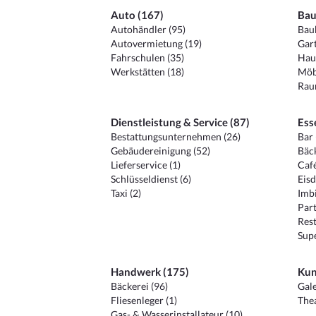
Auto (167)
Bau
Autohändler (95)
Baub
Autovermietung (19)
Gart
Fahrschulen (35)
Hau
Werkstätten (18)
Möb
Raum
Dienstleistung & Service (87)
Ess
Bestattungsunternehmen (26)
Bar 
Gebäudereinigung (52)
Bäck
Lieferservice (1)
Café
Schlüsseldienst (6)
Eisd
Taxi (2)
Imbi
Part
Rest
Sup
Handwerk (175)
Kun
Bäckerei (96)
Gale
Fliesenleger (1)
Thea
Gas- & Wasserinstallateur (10)