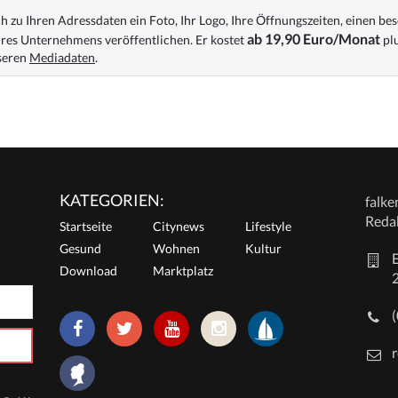
 zu Ihren Adressdaten ein Foto, Ihr Logo, Ihre Öffnungszeiten, einen bes
ab 19,90 Euro/Monat
res Unternehmens veröffentlichen. Er kostet
plu
nseren
Mediadaten
.
KATEGORIEN:
falk
Reda
Startseite
Citynews
Lifestyle
Gesund
Wohnen
Kultur
E
Download
Marktplatz
r