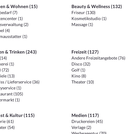
en & Wohnen (15)
Beauty & Wellness (132)
edarf (7)
Friseur (130)
encenter (1)
Kosmetikstudio (1)
sverwaltung (2)
Massage (1)
el (4)
ausstatter (1)
en & Trinken (243)
Freizeit (127)
(14)
Andere Freizeitangebote (76)
erei (1)
Disco (32)
 (72)
Golf (1)
iele (13)
Kino (8)
ss / Lieferservice (36)
Theater (10)
yservice (1)
aurant (105)
ermarkt (1)
st & Kultur (115)
Medien (117)
rie (61)
Druckereien (45)
ter (54)
Verlage (2)
Werbeagentur (70)