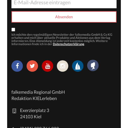
Ich möchte den regelmäßigen Newsletter der falkemedia GmbH & Co KG
erhalten und mich über aktuelle Produkte und Aktionen aus dem Verlag
informieren. Eine Abmeldung ist jederzeit kostenlos möglich. Weitere
Informationen finde ich in der
Datenschutzerklärung
.
falkemedia Regional GmbH
Redaktion KIELerleben
Exerzierplatz 3
24103 Kiel