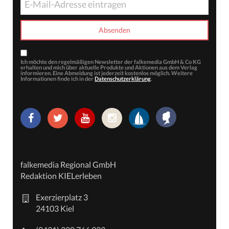
Ich möchte den regelmäßigen Newsletter der falkemedia GmbH & Co KG
erhalten und mich über aktuelle Produkte und Aktionen aus dem Verlag
informieren. Eine Abmeldung ist jederzeit kostenlos möglich. Weitere
Informationen finde ich in der
Datenschutzerklärung
.
falkemedia Regional GmbH
Redaktion KIELerleben
Exerzierplatz 3
24103 Kiel