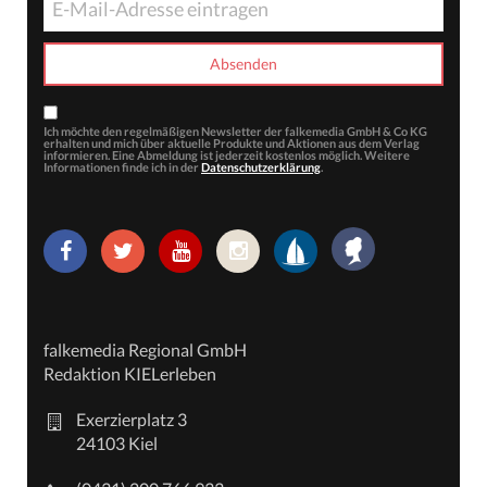
Ich möchte den regelmäßigen Newsletter der falkemedia GmbH & Co KG
erhalten und mich über aktuelle Produkte und Aktionen aus dem Verlag
informieren. Eine Abmeldung ist jederzeit kostenlos möglich. Weitere
Informationen finde ich in der
Datenschutzerklärung
.
falkemedia Regional GmbH
Redaktion KIELerleben
Exerzierplatz 3
24103 Kiel