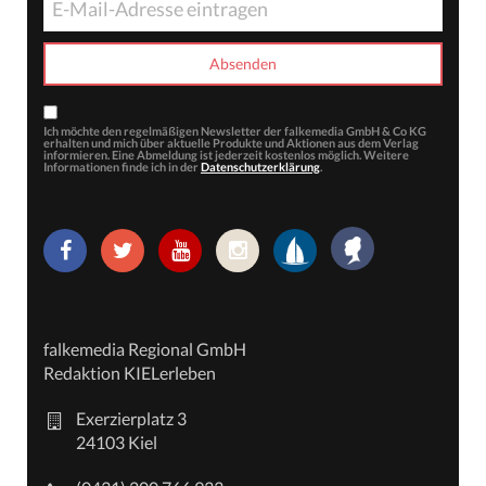
Ich möchte den regelmäßigen Newsletter der falkemedia GmbH & Co KG
erhalten und mich über aktuelle Produkte und Aktionen aus dem Verlag
informieren. Eine Abmeldung ist jederzeit kostenlos möglich. Weitere
Informationen finde ich in der
Datenschutzerklärung
.
falkemedia Regional GmbH
Redaktion KIELerleben
Exerzierplatz 3
24103 Kiel