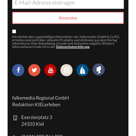
Ich möchte den regelmäßigen Newsletter der falkemedia GmbH & Co KG
erhalten und mich über aktuelle Produkte und Aktionen aus dem Verlag
informieren. Eine Abmeldung ist jederzeit kostenlos möglich. Weitere
Informationen finde ich in der
Datenschutzerklärung
.
falkemedia Regional GmbH
Redaktion KIELerleben
Exerzierplatz 3
24103 Kiel