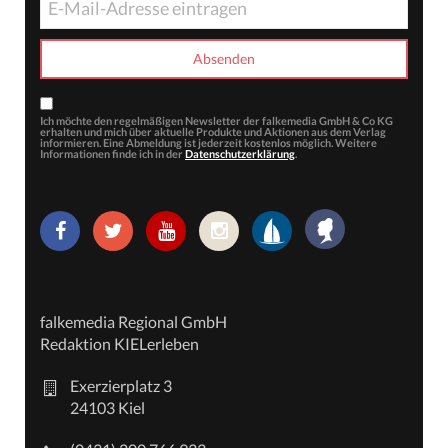
Ich möchte den regelmäßigen Newsletter der falkemedia GmbH & Co KG
erhalten und mich über aktuelle Produkte und Aktionen aus dem Verlag
informieren. Eine Abmeldung ist jederzeit kostenlos möglich. Weitere
Informationen finde ich in der
Datenschutzerklärung
.
falkemedia Regional GmbH
Redaktion KIELerleben
Exerzierplatz 3
24103 Kiel