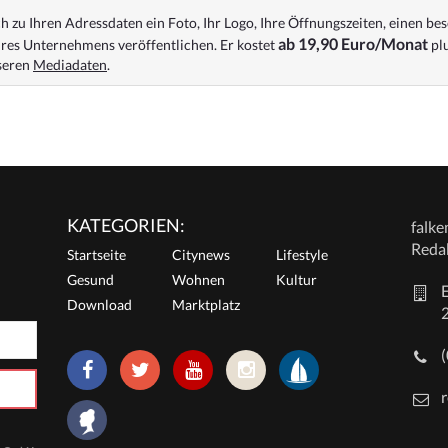
 zu Ihren Adressdaten ein Foto, Ihr Logo, Ihre Öffnungszeiten, einen bes
ab 19,90 Euro/Monat
res Unternehmens veröffentlichen. Er kostet
plu
nseren
Mediadaten
.
KATEGORIEN:
falk
Reda
Startseite
Citynews
Lifestyle
Gesund
Wohnen
Kultur
E
Download
Marktplatz
r