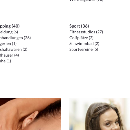
pping (40)
Sport (36)
eidung (6)
Fitnessstudios (27)
hhandlungen (26)
Golfplätze (2)
erien (1)
Schwimmbad (2)
shaltswaren (2)
Sportvereine (5)
häuser (4)
he (1)