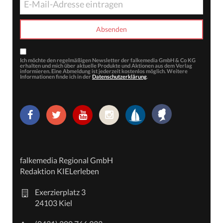
Ich möchte den regelmäßigen Newsletter der falkemedia GmbH & Co KG
erhalten und mich über aktuelle Produkte und Aktionen aus dem Verlag
informieren. Eine Abmeldung ist jederzeit kostenlos möglich. Weitere
Informationen finde ich in der
Datenschutzerklärung
.
falkemedia Regional GmbH
Redaktion KIELerleben
Exerzierplatz 3
24103 Kiel