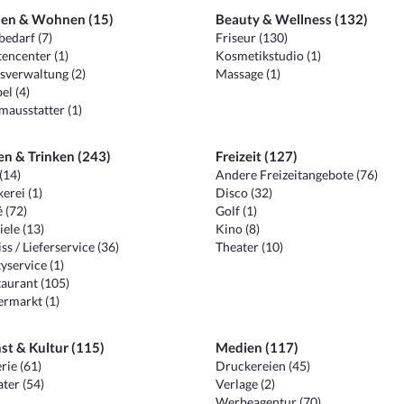
en & Wohnen (15)
Beauty & Wellness (132)
edarf (7)
Friseur (130)
encenter (1)
Kosmetikstudio (1)
sverwaltung (2)
Massage (1)
el (4)
ausstatter (1)
en & Trinken (243)
Freizeit (127)
(14)
Andere Freizeitangebote (76)
erei (1)
Disco (32)
 (72)
Golf (1)
iele (13)
Kino (8)
ss / Lieferservice (36)
Theater (10)
yservice (1)
aurant (105)
ermarkt (1)
st & Kultur (115)
Medien (117)
rie (61)
Druckereien (45)
ter (54)
Verlage (2)
Werbeagentur (70)