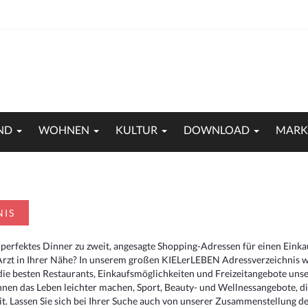
ND
WOHNEN
KULTUR
DOWNLOAD
MARK
NIS
 perfektes Dinner zu zweit, angesagte Shopping-Adressen für einen Eink
Arzt in Ihrer Nähe? In unserem großen KIELerLEBEN Adressverzeichnis we
r die besten Restaurants, Einkaufsmöglichkeiten und Freizeitangebote un
hnen das Leben leichter machen, Sport, Beauty- und Wellnessangebote, 
. Lassen Sie sich bei Ihrer Suche auch von unserer Zusammenstellung der