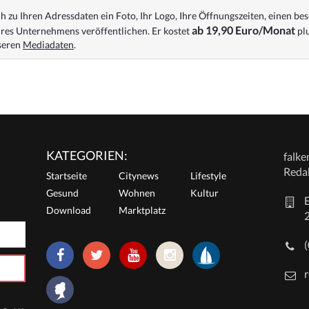
 zu Ihren Adressdaten ein Foto, Ihr Logo, Ihre Öffnungszeiten, einen bes
ab 19,90 Euro/Monat
res Unternehmens veröffentlichen. Er kostet
plu
nseren
Mediadaten
.
KATEGORIEN:
falk
Reda
Startseite
Citynews
Lifestyle
Gesund
Wohnen
Kultur
E
Download
Marktplatz
r