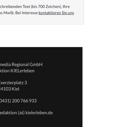
chreibenden Text (bis 700 Zeichen), Ihre
s MwSt. Bei Interesse
kontaktieren Sie uns
emedia Regional GmbH
ktion KIELerleben
xerzierplatz 3
24103 Kiel
(0431) 200 766 933
edaktion (at) kielerleben.de