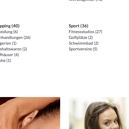
pping (40)
Sport (36)
eidung (6)
Fitnessstudios (27)
hhandlungen (26)
Golfplätze (2)
erien (1)
Schwimmbad (2)
shaltswaren (2)
Sportvereine (5)
häuser (4)
he (1)