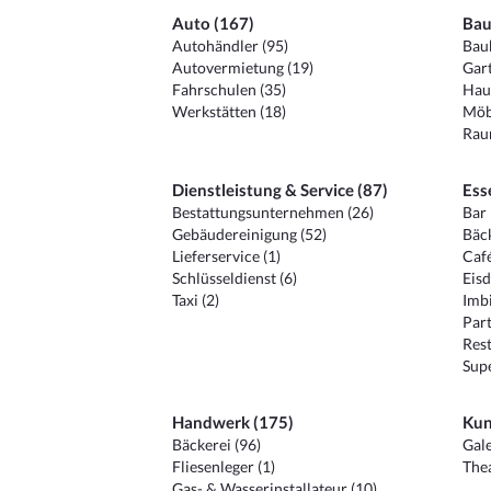
Auto (167)
Bau
Autohändler (95)
Baub
Autovermietung (19)
Gart
Fahrschulen (35)
Hau
Werkstätten (18)
Möb
Raum
Dienstleistung & Service (87)
Ess
Bestattungsunternehmen (26)
Bar 
Gebäudereinigung (52)
Bäck
Lieferservice (1)
Café
Schlüsseldienst (6)
Eisd
Taxi (2)
Imbi
Part
Rest
Sup
Handwerk (175)
Kun
Bäckerei (96)
Gale
Fliesenleger (1)
Thea
Gas- & Wasserinstallateur (10)