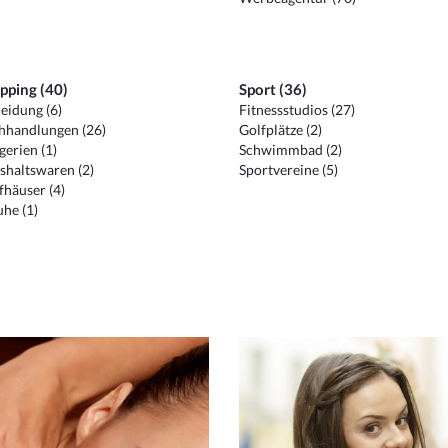
pping (40)
Sport (36)
eidung (6)
Fitnessstudios (27)
hhandlungen (26)
Golfplätze (2)
erien (1)
Schwimmbad (2)
shaltswaren (2)
Sportvereine (5)
häuser (4)
he (1)