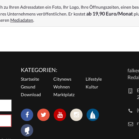
 zu Ihren Adressdaten ein Foto, Ihr Logo, Ihre Öffnungszeiten, einen bes
ab 19,90 Euro/Monat
res Unternehmens veröffentlichen. Er kostet
plu
nseren
Mediadaten
.
KATEGORIEN:
falk
Reda
Startseite
Citynews
Lifestyle
Gesund
Wohnen
Kultur
E
Download
Marktplatz
r