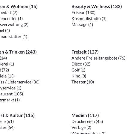
en & Wohnen (15)
Beauty & Wellness (132)
edarf (7)
Friseur (130)
encenter (1)
Kosmetikstudio (1)
sverwaltung (2)
Massage (1)
el (4)
ausstatter (1)
en & Trinken (243)
Freizeit (127)
(14)
Andere Freizeitangebote (76)
erei (1)
Disco (32)
 (72)
Golf (1)
iele (13)
Kino (8)
ss / Lieferservice (36)
Theater (10)
yservice (1)
aurant (105)
ermarkt (1)
st & Kultur (115)
Medien (117)
rie (61)
Druckereien (45)
ter (54)
Verlage (2)
Werbeagentur (70)