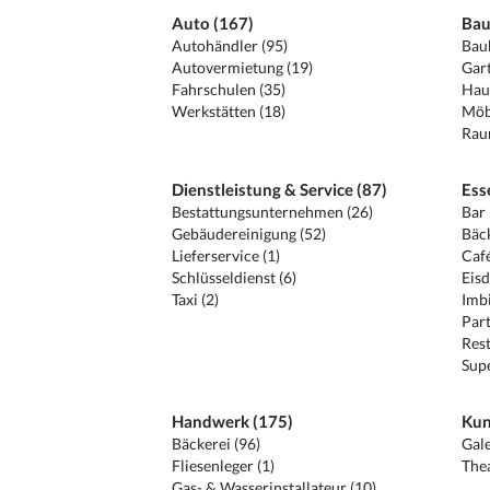
Auto (167)
Bau
Autohändler (95)
Baub
Autovermietung (19)
Gart
Fahrschulen (35)
Hau
Werkstätten (18)
Möb
Raum
Dienstleistung & Service (87)
Ess
Bestattungsunternehmen (26)
Bar 
Gebäudereinigung (52)
Bäck
Lieferservice (1)
Café
Schlüsseldienst (6)
Eisd
Taxi (2)
Imbi
Part
Rest
Sup
Handwerk (175)
Kun
Bäckerei (96)
Gale
Fliesenleger (1)
Thea
Gas- & Wasserinstallateur (10)