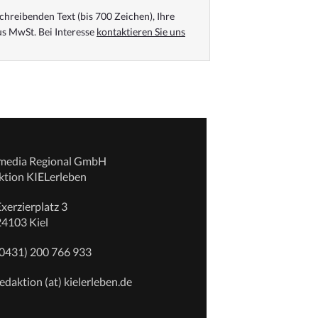
chreibenden Text (bis 700 Zeichen), Ihre
s MwSt. Bei Interesse
kontaktieren Sie uns
emedia Regional GmbH
ktion KIELerleben
xerzierplatz 3
24103 Kiel
(0431) 200 766 933
edaktion (at) kielerleben.de