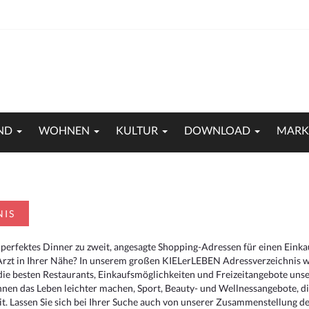
ND
WOHNEN
KULTUR
DOWNLOAD
MARK
NIS
 perfektes Dinner zu zweit, angesagte Shopping-Adressen für einen Eink
Arzt in Ihrer Nähe? In unserem großen KIELerLEBEN Adressverzeichnis we
r die besten Restaurants, Einkaufsmöglichkeiten und Freizeitangebote un
hnen das Leben leichter machen, Sport, Beauty- und Wellnessangebote, 
. Lassen Sie sich bei Ihrer Suche auch von unserer Zusammenstellung der