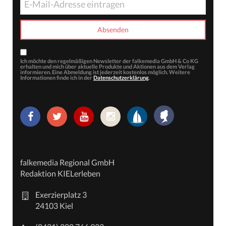
Ich möchte den regelmäßigen Newsletter der falkemedia GmbH & Co KG
erhalten und mich über aktuelle Produkte und Aktionen aus dem Verlag
informieren. Eine Abmeldung ist jederzeit kostenlos möglich. Weitere
Informationen finde ich in der
Datenschutzerklärung
.
falkemedia Regional GmbH
Redaktion KIELerleben
Exerzierplatz 3
24103 Kiel