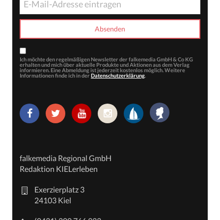
Ich möchte den regelmäßigen Newsletter der falkemedia GmbH & Co KG
erhalten und mich über aktuelle Produkte und Aktionen aus dem Verlag
informieren. Eine Abmeldung ist jederzeit kostenlos möglich. Weitere
Informationen finde ich in der
Datenschutzerklärung
.
falkemedia Regional GmbH
Redaktion KIELerleben
Exerzierplatz 3
24103 Kiel