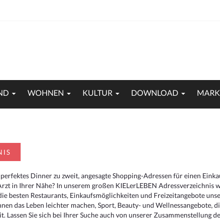
ND
WOHNEN
KULTUR
DOWNLOAD
MARK
NIS
 perfektes Dinner zu zweit, angesagte Shopping-Adressen für einen Eink
Arzt in Ihrer Nähe? In unserem großen KIELerLEBEN Adressverzeichnis we
r die besten Restaurants, Einkaufsmöglichkeiten und Freizeitangebote un
hnen das Leben leichter machen, Sport, Beauty- und Wellnessangebote, 
. Lassen Sie sich bei Ihrer Suche auch von unserer Zusammenstellung der