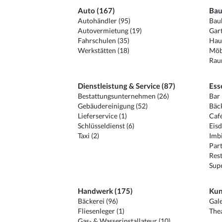
Auto (167)
Bau
Autohändler (95)
Baub
Autovermietung (19)
Gart
Fahrschulen (35)
Hau
Werkstätten (18)
Möb
Raum
Dienstleistung & Service (87)
Ess
Bestattungsunternehmen (26)
Bar 
Gebäudereinigung (52)
Bäck
Lieferservice (1)
Café
Schlüsseldienst (6)
Eisd
Taxi (2)
Imbi
Part
Rest
Sup
Handwerk (175)
Kun
Bäckerei (96)
Gale
Fliesenleger (1)
Thea
Gas- & Wasserinstallateur (10)