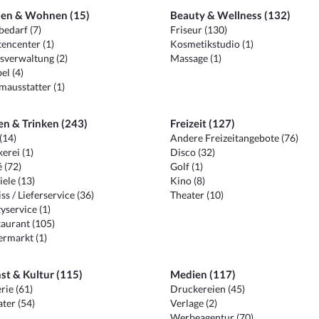
en & Wohnen (15)
Beauty & Wellness (132)
edarf (7)
Friseur (130)
encenter (1)
Kosmetikstudio (1)
sverwaltung (2)
Massage (1)
el (4)
ausstatter (1)
en & Trinken (243)
Freizeit (127)
(14)
Andere Freizeitangebote (76)
erei (1)
Disco (32)
 (72)
Golf (1)
iele (13)
Kino (8)
ss / Lieferservice (36)
Theater (10)
yservice (1)
aurant (105)
ermarkt (1)
st & Kultur (115)
Medien (117)
rie (61)
Druckereien (45)
ter (54)
Verlage (2)
Werbeagentur (70)