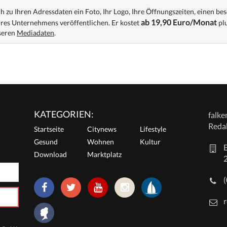
 zu Ihren Adressdaten ein Foto, Ihr Logo, Ihre Öffnungszeiten, einen bes
ab 19,90 Euro/Monat
res Unternehmens veröffentlichen. Er kostet
plu
nseren
Mediadaten
.
KATEGORIEN:
falk
Reda
Startseite
Citynews
Lifestyle
Gesund
Wohnen
Kultur
E
Download
Marktplatz
r