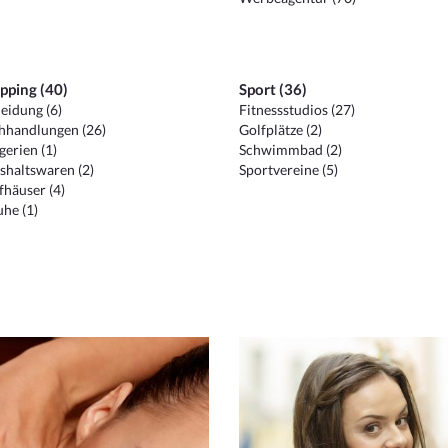
pping (40)
Sport (36)
eidung (6)
Fitnessstudios (27)
hhandlungen (26)
Golfplätze (2)
erien (1)
Schwimmbad (2)
shaltswaren (2)
Sportvereine (5)
häuser (4)
he (1)