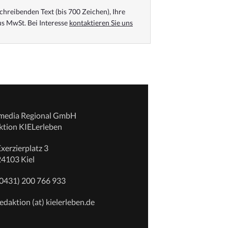
chreibenden Text (bis 700 Zeichen), Ihre
s MwSt. Bei Interesse
kontaktieren Sie uns
emedia Regional GmbH
ktion KIELerleben
xerzierplatz 3
24103 Kiel
(0431) 200 766 933
edaktion (at) kielerleben.de