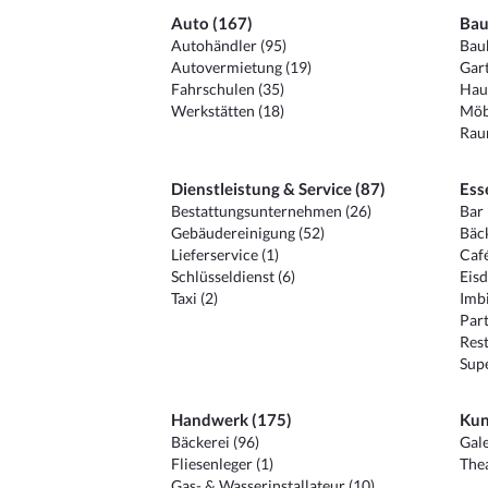
Auto (167)
Bau
Autohändler (95)
Baub
Autovermietung (19)
Gart
Fahrschulen (35)
Hau
Werkstätten (18)
Möb
Raum
Dienstleistung & Service (87)
Ess
Bestattungsunternehmen (26)
Bar 
Gebäudereinigung (52)
Bäck
Lieferservice (1)
Café
Schlüsseldienst (6)
Eisd
Taxi (2)
Imbi
Part
Rest
Sup
Handwerk (175)
Kun
Bäckerei (96)
Gale
Fliesenleger (1)
Thea
Gas- & Wasserinstallateur (10)