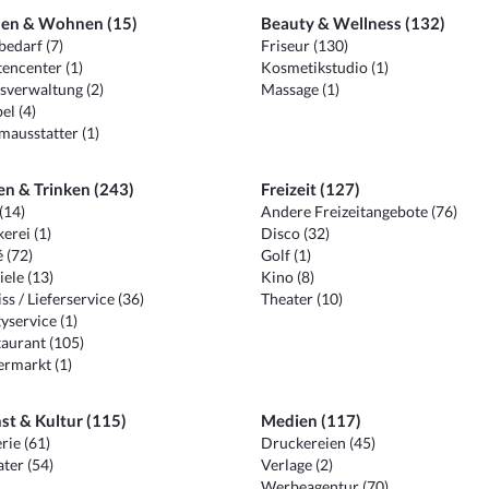
en & Wohnen (15)
Beauty & Wellness (132)
edarf (7)
Friseur (130)
encenter (1)
Kosmetikstudio (1)
sverwaltung (2)
Massage (1)
el (4)
ausstatter (1)
en & Trinken (243)
Freizeit (127)
(14)
Andere Freizeitangebote (76)
erei (1)
Disco (32)
 (72)
Golf (1)
iele (13)
Kino (8)
ss / Lieferservice (36)
Theater (10)
yservice (1)
aurant (105)
ermarkt (1)
st & Kultur (115)
Medien (117)
rie (61)
Druckereien (45)
ter (54)
Verlage (2)
Werbeagentur (70)