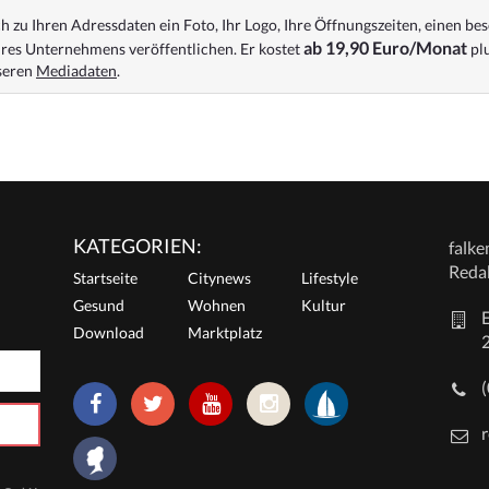
 zu Ihren Adressdaten ein Foto, Ihr Logo, Ihre Öffnungszeiten, einen bes
ab 19,90 Euro/Monat
res Unternehmens veröffentlichen. Er kostet
plu
nseren
Mediadaten
.
KATEGORIEN:
falk
Reda
Startseite
Citynews
Lifestyle
Gesund
Wohnen
Kultur
E
Download
Marktplatz
r