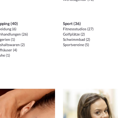
pping (40)
Sport (36)
eidung (6)
Fitnessstudios (27)
hhandlungen (26)
Golfplätze (2)
erien (1)
Schwimmbad (2)
shaltswaren (2)
Sportvereine (5)
häuser (4)
he (1)