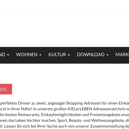
ND
WOHNEN
KULTUR
DOWNLOAD
MARK
NIS
 perfektes Dinner zu zweit, angesagte Shopping-Adressen für einen Eink
Arzt in Ihrer Nähe? In unserem großen KIELerLEBEN Adressverzeichnis we
r die besten Restaurants, Einkaufsmöglichkeiten und Freizeitangebote un
hnen das Leben leichter machen, Sport, Beauty- und Wellnessangebote, 
. Lassen Sie sich bei Ihrer Suche auch von unserer Zusammenstellung der