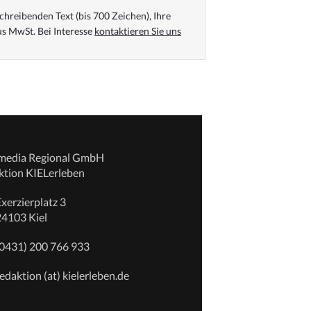
chreibenden Text (bis 700 Zeichen), Ihre
s MwSt. Bei Interesse
kontaktieren Sie uns
emedia Regional GmbH
ktion KIELerleben
xerzierplatz 3
24103 Kiel
(0431) 200 766 933
edaktion (at) kielerleben.de