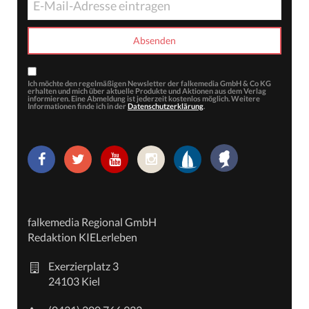
Ich möchte den regelmäßigen Newsletter der falkemedia GmbH & Co KG
erhalten und mich über aktuelle Produkte und Aktionen aus dem Verlag
informieren. Eine Abmeldung ist jederzeit kostenlos möglich. Weitere
Informationen finde ich in der
Datenschutzerklärung
.
falkemedia Regional GmbH
Redaktion KIELerleben
Exerzierplatz 3
24103 Kiel