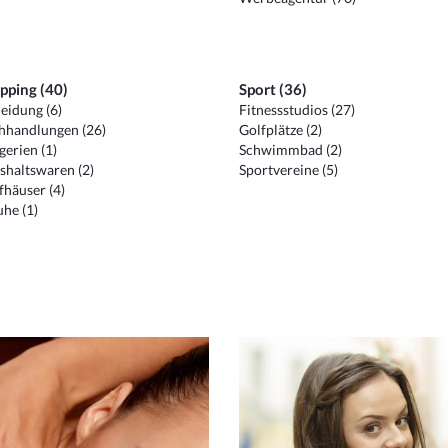
pping (40)
Sport (36)
eidung (6)
Fitnessstudios (27)
hhandlungen (26)
Golfplätze (2)
erien (1)
Schwimmbad (2)
shaltswaren (2)
Sportvereine (5)
häuser (4)
he (1)