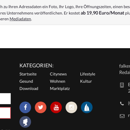
 zu Ihren Adressdaten ein Foto, Ihr Logo, Ihre Öffnungszeiten, einen bes
ab 19,90 Euro/Monat
res Unternehmens veröffentlichen. Er kostet
plu
nseren
Mediadaten
.
KATEGORIEN:
falk
Reda
Startseite
Citynews
Lifestyle
Gesund
Wohnen
Kultur
E
Download
Marktplatz
r