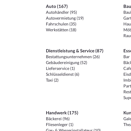
Auto (167)
Bau
Autohändler (95)
Baub
Autovermietung (19)
Gart
Fahrschulen (35)
Hau
Werkstätten (18)
Möb
Raum
Dienstleistung & Service (87)
Ess
Bestattungsunternehmen (26)
Bar 
Gebäudereinigung (52)
Bäck
Lieferservice (1)
Café
Schlüsseldienst (6)
Eisd
Taxi (2)
Imbi
Part
Rest
Sup
Handwerk (175)
Kun
Bäckerei (96)
Gale
Fliesenleger (1)
Thea
Gas- & Wasserinstallateur (10)