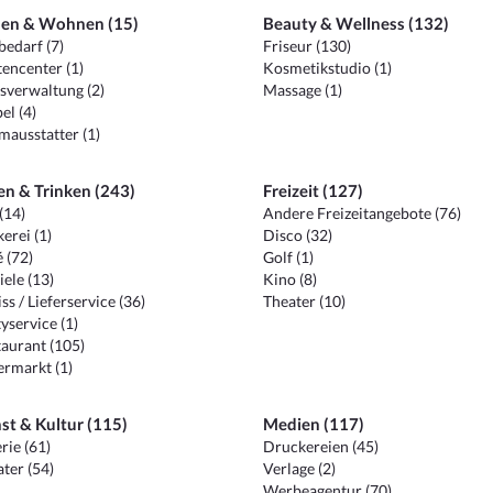
en & Wohnen (15)
Beauty & Wellness (132)
edarf (7)
Friseur (130)
encenter (1)
Kosmetikstudio (1)
sverwaltung (2)
Massage (1)
el (4)
ausstatter (1)
en & Trinken (243)
Freizeit (127)
(14)
Andere Freizeitangebote (76)
erei (1)
Disco (32)
 (72)
Golf (1)
iele (13)
Kino (8)
ss / Lieferservice (36)
Theater (10)
yservice (1)
aurant (105)
ermarkt (1)
st & Kultur (115)
Medien (117)
rie (61)
Druckereien (45)
ter (54)
Verlage (2)
Werbeagentur (70)