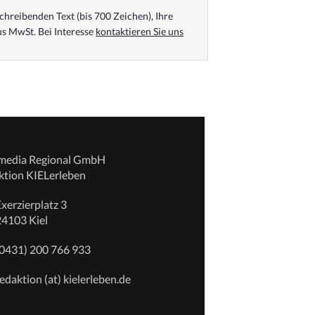
chreibenden Text (bis 700 Zeichen), Ihre
s MwSt. Bei Interesse
kontaktieren Sie uns
emedia Regional GmbH
ktion KIELerleben
xerzierplatz 3
24103 Kiel
(0431) 200 766 933
edaktion (at) kielerleben.de