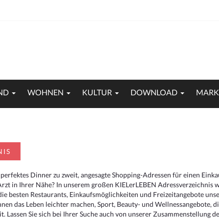
ND
WOHNEN
KULTUR
DOWNLOAD
MARK
NIS
 perfektes Dinner zu zweit, angesagte Shopping-Adressen für einen Eink
Arzt in Ihrer Nähe? In unserem großen KIELerLEBEN Adressverzeichnis we
r die besten Restaurants, Einkaufsmöglichkeiten und Freizeitangebote un
hnen das Leben leichter machen, Sport, Beauty- und Wellnessangebote, 
. Lassen Sie sich bei Ihrer Suche auch von unserer Zusammenstellung der