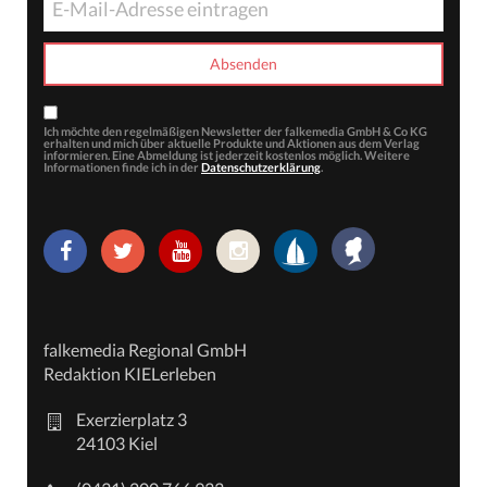
Ich möchte den regelmäßigen Newsletter der falkemedia GmbH & Co KG
erhalten und mich über aktuelle Produkte und Aktionen aus dem Verlag
informieren. Eine Abmeldung ist jederzeit kostenlos möglich. Weitere
Informationen finde ich in der
Datenschutzerklärung
.
falkemedia Regional GmbH
Redaktion KIELerleben
Exerzierplatz 3
24103 Kiel