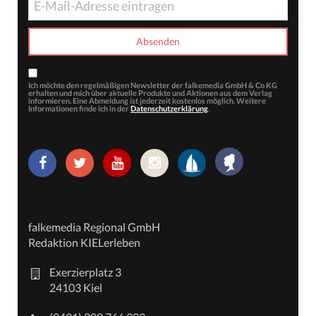
Ich möchte den regelmäßigen Newsletter der falkemedia GmbH & Co KG
erhalten und mich über aktuelle Produkte und Aktionen aus dem Verlag
informieren. Eine Abmeldung ist jederzeit kostenlos möglich. Weitere
Informationen finde ich in der
Datenschutzerklärung
.
falkemedia Regional GmbH
Redaktion KIELerleben
Exerzierplatz 3
24103 Kiel