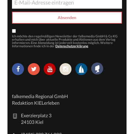
Ich möchte den regelmäßigen Newsletter der falkemedia GmbH & Co KG
erhalten und mich über aktuelle Produkte und Aktionen aus dem Verlag
informieren. Eine Abmeldung ist jederzeit kostenlos möglich. Weitere
Informationen finde ich in der
Datenschutzerklärung
.
falkemedia Regional GmbH
Redaktion KIELerleben
Exerzierplatz 3
24103 Kiel