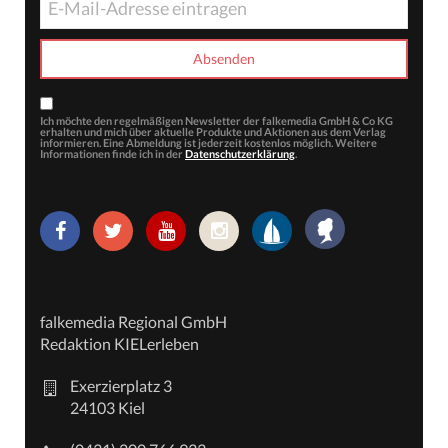
Ich möchte den regelmäßigen Newsletter der falkemedia GmbH & Co KG
erhalten und mich über aktuelle Produkte und Aktionen aus dem Verlag
informieren. Eine Abmeldung ist jederzeit kostenlos möglich. Weitere
Informationen finde ich in der
Datenschutzerklärung
.
falkemedia Regional GmbH
Redaktion KIELerleben
Exerzierplatz 3
24103 Kiel