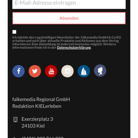
Ich möchte den regelmäßigen Newsletter der falkemedia GmbH & Co KG
erhalten und mich über aktuelle Produkte und Aktionen aus dem Verlag
informieren. Eine Abmeldung ist jederzeit kostenlos möglich. Weitere
Informationen finde ich in der
Datenschutzerklärung
.
falkemedia Regional GmbH
Redaktion KIELerleben
Exerzierplatz 3
24103 Kiel