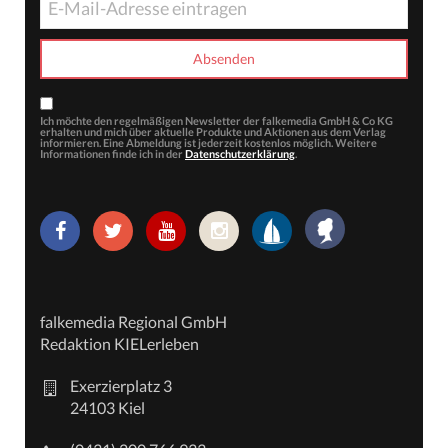
Ich möchte den regelmäßigen Newsletter der falkemedia GmbH & Co KG
erhalten und mich über aktuelle Produkte und Aktionen aus dem Verlag
informieren. Eine Abmeldung ist jederzeit kostenlos möglich. Weitere
Informationen finde ich in der
Datenschutzerklärung
.
falkemedia Regional GmbH
Redaktion KIELerleben
Exerzierplatz 3
24103 Kiel