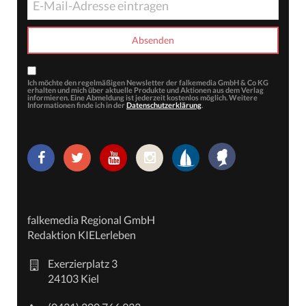
Ich möchte den regelmäßigen Newsletter der falkemedia GmbH & Co KG
erhalten und mich über aktuelle Produkte und Aktionen aus dem Verlag
informieren. Eine Abmeldung ist jederzeit kostenlos möglich. Weitere
Informationen finde ich in der
Datenschutzerklärung
.
falkemedia Regional GmbH
Redaktion KIELerleben
Exerzierplatz 3
24103 Kiel