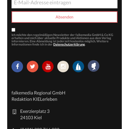
Ich möchte den regelmäßigen Newsletter der falkemedia GmbH & Co KG
erhalten und mich über aktuelle Produkte und Aktionen aus dem Verlag
informieren. Eine Abmeldung ist jederzeit kostenlos möglich. Weitere
Informationen finde ich in der
Datenschutzerklärung
.
falkemedia Regional GmbH
Redaktion KIELerleben
Exerzierplatz 3
24103 Kiel