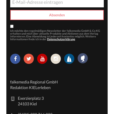
Ich möchte den regelmäßigen Newsletter der falkemedia GmbH & Co KG
erhalten und mich über aktuelle Produkte und Aktionen aus dem Verlag
informieren. Eine Abmeldung ist jederzeit kostenlos möglich. Weitere
Informationen finde ich in der
Datenschutzerklärung
.
falkemedia Regional GmbH
Redaktion KIELerleben
Exerzierplatz 3
24103 Kiel